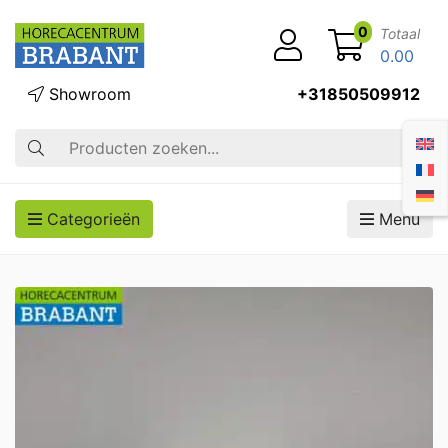
0
Totaal
0.00
Showroom
+31850509912
Zoek op
Categorieën
Menu