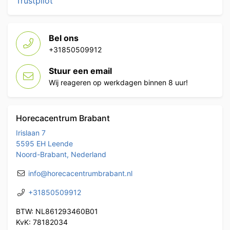
Trustpilot
Bel ons
+31850509912
Stuur een email
Wij reageren op werkdagen binnen 8 uur!
Horecacentrum Brabant
Irislaan 7
5595 EH Leende
Noord-Brabant, Nederland
info@horecacentrumbrabant.nl
+31850509912
BTW: NL861293460B01
KvK: 78182034