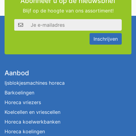
Abonneer u op de nieuwsbrief
Blijf op de hoogte van ons assortiment!
E-mailadres
Inschrijven
Aanbod
Ijsblokjesmachines horeca
Barkoelingen
Horeca vriezers
Koelcellen en vriescellen
Horeca koelwerkbanken
Horeca koelingen