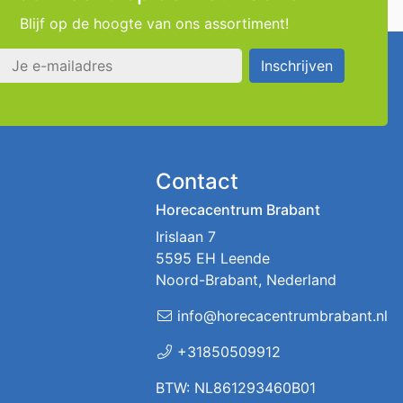
Blijf op de hoogte van ons assortiment!
s
Inschrijven
Contact
Horecacentrum Brabant
Irislaan 7
5595 EH Leende
Noord-Brabant, Nederland
info@horecacentrumbrabant.nl
+31850509912
BTW: NL861293460B01