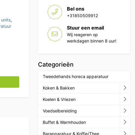
Bel ons
+31850509912
 units
,
atuur
Stuur een email
Wij reageren op
werkdagen binnen 8 uur!
Categorieën
Tweedehands horeca apparatuur
cm Horeca aantal
Koken & Bakken
Koelen & Vriezen
Voedselbereiding
Buffet & Warmhouden
Barapparatuur & Koffie/Thee