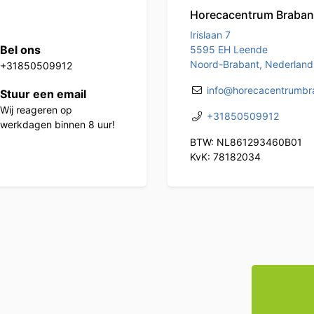
Horecacentrum Braban
Irislaan 7
Bel ons
5595 EH Leende
Noord-Brabant, Nederland
+31850509912
info@horecacentrumbra
Stuur een email
Wij reageren op
+31850509912
werkdagen binnen 8 uur!
BTW: NL861293460B01
KvK: 78182034