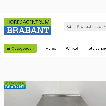
Zoek op
Categorieën
Home
Winkel
Iets aanb