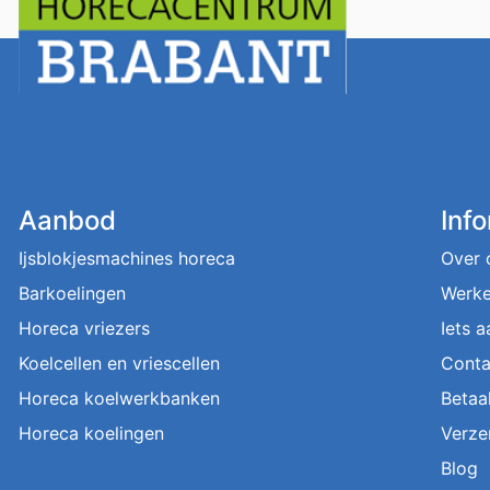
Aanbod
Inf
Ijsblokjesmachines horeca
Over 
Barkoelingen
Werke
Horeca vriezers
Iets 
Koelcellen en vriescellen
Conta
Horeca koelwerkbanken
Betaa
Horeca koelingen
Verze
Blog