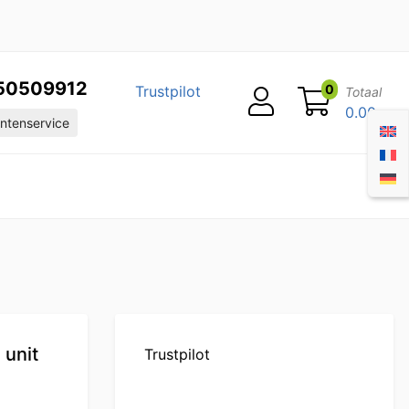
50509912
0
Trustpilot
Totaal
0.00
ntenservice
 unit
Trustpilot