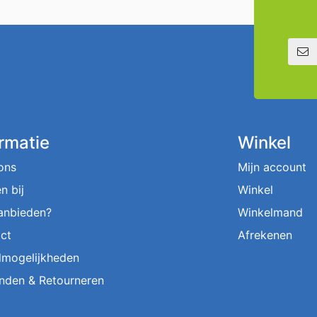
E-mailadre
ormatie
Winkel
ons
Mijn account
n bij
Winkel
aanbieden?
Winkelmand
ct
Afrekenen
lmogelijkheden
nden & Retourneren