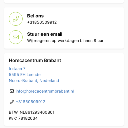
Bel ons
+31850509912
Stuur een email
Wij reageren op werkdagen binnen 8 uur!
Horecacentrum Brabant
Irislaan 7
5595 EH Leende
Noord-Brabant, Nederland
info@horecacentrumbrabant.nl
+31850509912
BTW: NL861293460B01
KvK: 78182034