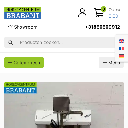
0
Totaal
0.00
Showroom
+31850509912
Zoek op
Categorieën
Menu