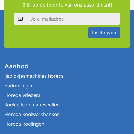
Blijf op de hoogte van ons assortiment!
E-mailadres
Inschrijven
Aanbod
Ijsblokjesmachines horeca
Barkoelingen
Horeca vriezers
Koelcellen en vriescellen
Horeca koelwerkbanken
Horeca koelingen