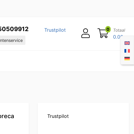
50509912
0
Trustpilot
Totaal
0.00
ntenservice
oreca
Trustpilot