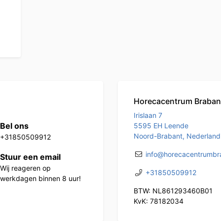
Horecacentrum Braban
Irislaan 7
Bel ons
5595 EH Leende
Noord-Brabant, Nederland
+31850509912
info@horecacentrumbra
Stuur een email
Wij reageren op
+31850509912
werkdagen binnen 8 uur!
BTW: NL861293460B01
KvK: 78182034