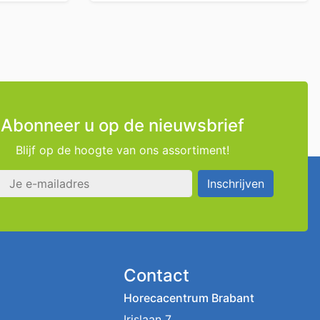
Abonneer u op de nieuwsbrief
Blijf op de hoogte van ons assortiment!
s
Inschrijven
Contact
Horecacentrum Brabant
Irislaan 7