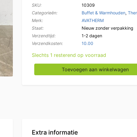
SKU:
10309
Categorieën:
Buffet & Warmhouden
,
The
Merk:
AVATHERM
Staat:
Nieuw zonder verpakking
Verzendtijd:
1-2 dagen
Verzendkosten:
10.00
Slechts 1 resterend op voorraad
Avatherm 300 Thermobox 1/1 GN Horeca aan
Toevoegen aan winkelwagen
Extra informatie