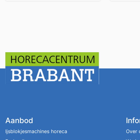
Aanbod
Inf
Ijsblokjesmachines horeca
Over 