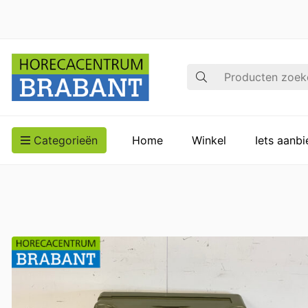
Zoek op
Categorieën
Home
Winkel
Iets aanb