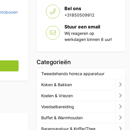
Bel ons
rmoboxen
+31850509912
Stuur een email
Wij reageren op
werkdagen binnen 8 uur!
Categorieën
tal
Tweedehands horeca apparatuur
Koken & Bakken
Koelen & Vriezen
Voedselbereiding
Buffet & Warmhouden
Barapparatuur & Koffie/Thee