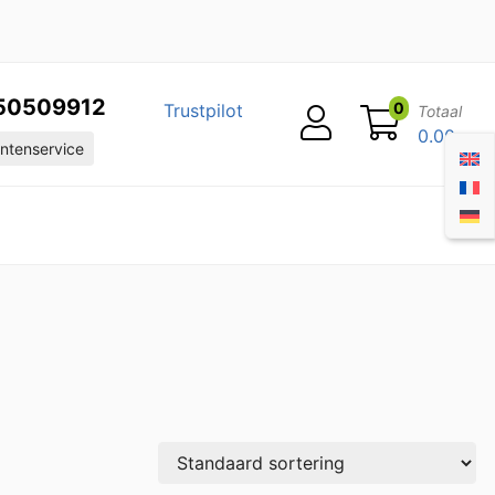
50509912
0
Trustpilot
Totaal
0.00
ntenservice