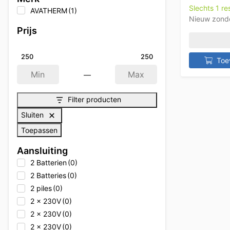
Slechts 1 r
AVATHERM
(1)
Nieuw zond
Prijs
250
250
Toe
—
Min
Max
Filter producten
Sluiten
Toepassen
Aansluiting
2 Batterien
(0)
2 Batteries
(0)
2 piles
(0)
2 x 230V
(0)
2 x 230V
(0)
2 x 230V
(0)