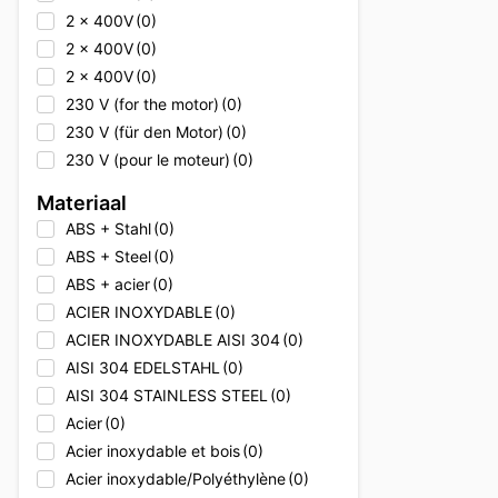
2 x 400V
(0)
2 x 400V
(0)
2 x 400V
(0)
230 V (for the motor)
(0)
230 V (für den Motor)
(0)
230 V (pour le moteur)
(0)
230V
(0)
Materiaal
230V
(0)
ABS + Stahl
(0)
230V
(0)
ABS + Steel
(0)
230V + 400V
(0)
ABS + acier
(0)
230V + 400V
(0)
ACIER INOXYDABLE
(0)
230V + 400V
(0)
ACIER INOXYDABLE AISI 304
(0)
230V + Erdgas
(0)
AISI 304 EDELSTAHL
(0)
230V + Natural gas
(0)
AISI 304 STAINLESS STEEL
(0)
230V + gaz naturel
(0)
Acier
(0)
2x 400V
(0)
Acier inoxydable et bois
(0)
2x 400V
(0)
Acier inoxydable/Polyéthylène
(0)
2x 400V
(0)