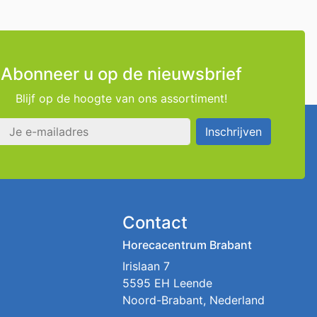
Abonneer u op de nieuwsbrief
Blijf op de hoogte van ons assortiment!
s
Inschrijven
Contact
Horecacentrum Brabant
Irislaan 7
5595 EH Leende
Noord-Brabant, Nederland