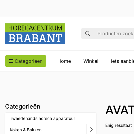
Zoek op
Categorieën
Home
Winkel
Iets aanb
AVA
Categorieën
Tweedehands horeca apparatuur
Enig resultaat
Koken & Bakken