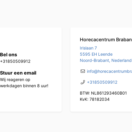
Horecacentrum Braban
Irislaan 7
Bel ons
5595 EH Leende
Noord-Brabant, Nederland
+31850509912
info@horecacentrumbra
Stuur een email
Wij reageren op
+31850509912
werkdagen binnen 8 uur!
BTW: NL861293460B01
KvK: 78182034