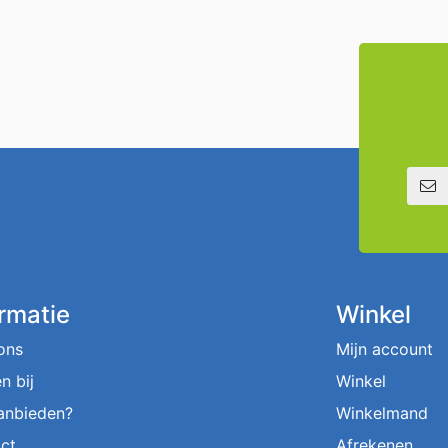
E-mailadre
ormatie
Winkel
ons
Mijn account
n bij
Winkel
aanbieden?
Winkelmand
ct
Afrekenen