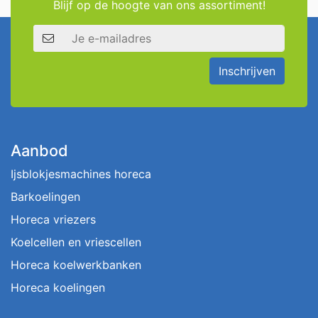
Blijf op de hoogte van ons assortiment!
E-mailadres
Inschrijven
Aanbod
Ijsblokjesmachines horeca
Barkoelingen
Horeca vriezers
Koelcellen en vriescellen
Horeca koelwerkbanken
Horeca koelingen