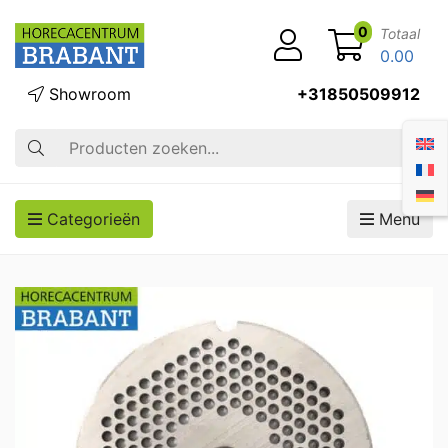
0
Totaal
0.00
Showroom
+31850509912
Zoek op
Categorieën
Menu