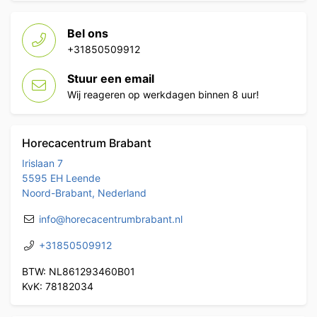
Bel ons
+31850509912
Stuur een email
Wij reageren op werkdagen binnen 8 uur!
Horecacentrum Brabant
Irislaan 7
5595 EH Leende
Noord-Brabant, Nederland
info@horecacentrumbrabant.nl
+31850509912
BTW: NL861293460B01
KvK: 78182034