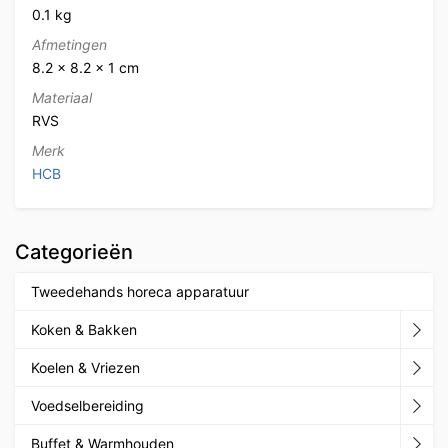
0.1 kg
Afmetingen
8.2 × 8.2 × 1 cm
Materiaal
RVS
Merk
HCB
Categorieën
Tweedehands horeca apparatuur
Koken & Bakken
Koelen & Vriezen
Voedselbereiding
Buffet & Warmhouden