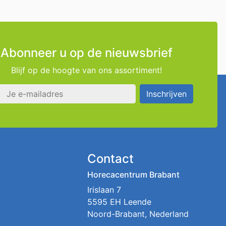
Abonneer u op de nieuwsbrief
Blijf op de hoogte van ons assortiment!
s
Inschrijven
Contact
Horecacentrum Brabant
Irislaan 7
5595 EH Leende
Noord-Brabant, Nederland