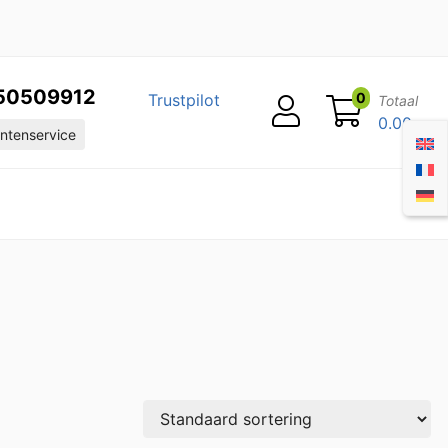
50509912
0
Trustpilot
Totaal
0.00
ntenservice