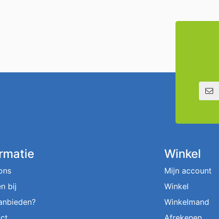
E-mailadre
ormatie
Winkel
ons
Mijn account
n bij
Winkel
aanbieden?
Winkelmand
ct
Afrekenen