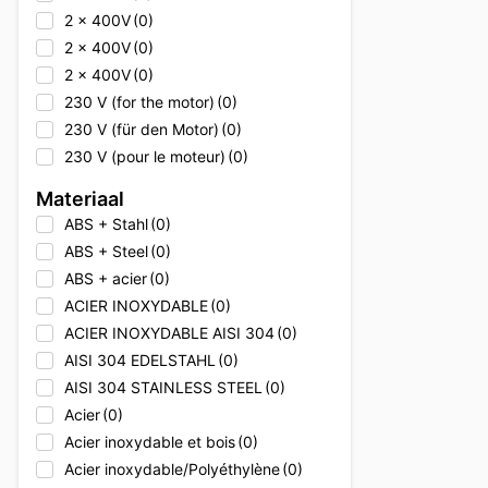
2 x 400V
(0)
2 x 400V
(0)
2 x 400V
(0)
230 V (for the motor)
(0)
230 V (für den Motor)
(0)
230 V (pour le moteur)
(0)
230V
(0)
Materiaal
230V
(0)
ABS + Stahl
(0)
230V
(0)
ABS + Steel
(0)
230V + 400V
(0)
ABS + acier
(0)
230V + 400V
(0)
ACIER INOXYDABLE
(0)
230V + 400V
(0)
ACIER INOXYDABLE AISI 304
(0)
230V + Erdgas
(0)
AISI 304 EDELSTAHL
(0)
230V + Natural gas
(0)
AISI 304 STAINLESS STEEL
(0)
230V + gaz naturel
(0)
Acier
(0)
2x 400V
(0)
Acier inoxydable et bois
(0)
2x 400V
(0)
Acier inoxydable/Polyéthylène
(0)
2x 400V
(0)