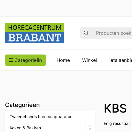
Zoek op
Categorieën
Home
Winkel
Iets aanb
KBS
Categorieën
Tweedehands horeca apparatuur
Enig resultaat
Koken & Bakken