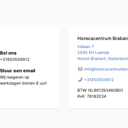
Horecacentrum Braban
Irislaan 7
Bel ons
5595 EH Leende
Noord-Brabant, Nederland
+31850509912
info@horecacentrumbra
Stuur een email
Wij reageren op
+31850509912
werkdagen binnen 8 uur!
BTW: NL861293460B01
KvK: 78182034