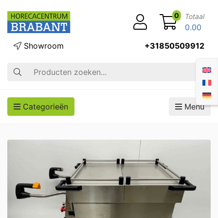
0
Totaal
0.00
Showroom
+31850509912
Zoek op
Categorieën
Menu