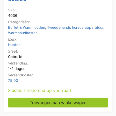
SKU:
4036
Categorieën:
Buffet & Warmhouden
,
Tweedehands horeca apparatuur
,
Warmhoudkasten
Merk:
Hupfer
Staat:
Gebruikt
Verzendtijd:
1-2 dagen
Verzendkosten:
75.00
Slechts 1 resterend op voorraad
RVS Hupfer Cateringwagen Zelfrijdend Accu warmhoud
Toevoegen aan winkelwagen