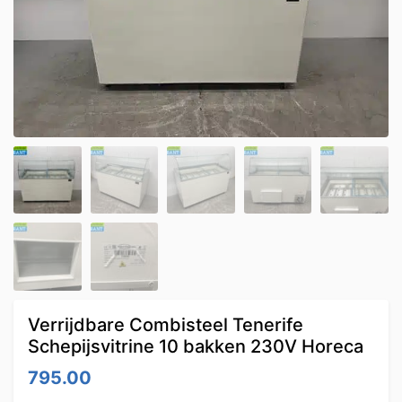
Verrijdbare Combisteel Tenerife
Schepijsvitrine 10 bakken 230V Horeca
795.00