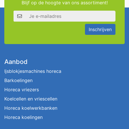
Blijf op de hoogte van ons assortiment!
E-mailadres
Inschrijven
Aanbod
Ijsblokjesmachines horeca
Barkoelingen
Horeca vriezers
Koelcellen en vriescellen
Horeca koelwerkbanken
Horeca koelingen