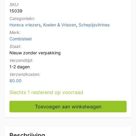
SKU:
15039
Categorieën:
Horeca vriezers
,
Koelen & Vriezen
,
Schepijsvitrines
Merk:
Combisteel
Staat:
Nieuw zonder verpakking
Verzendtijd:
1-2 dagen
Verzendkosten:
80.00
Slechts 1 resterend op voorraad
Verrijdbare Combisteel Tenerife Schepijsvitrine 10 ba
Toevoegen aan winkelwagen
Beschrijving