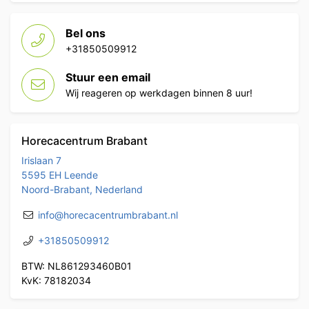
Bel ons
+31850509912
Stuur een email
Wij reageren op werkdagen binnen 8 uur!
Horecacentrum Brabant
Irislaan 7
5595 EH Leende
Noord-Brabant, Nederland
info@horecacentrumbrabant.nl
+31850509912
BTW: NL861293460B01
KvK: 78182034