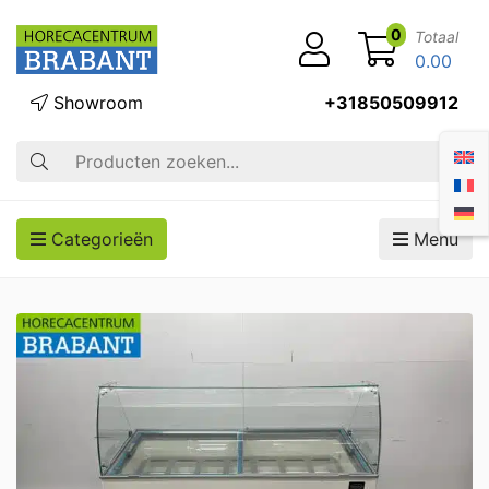
0
Totaal
0.00
Showroom
+31850509912
Zoek op
Categorieën
Menu