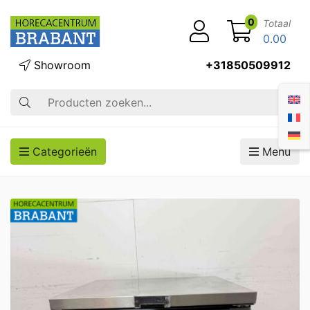
0
Totaal
0.00
Showroom
+31850509912
Zoek op
Categorieën
Menu