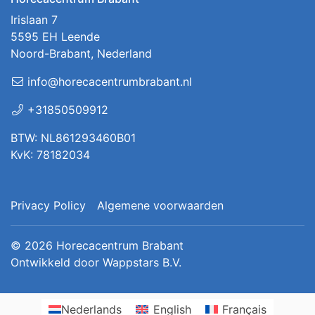
Irislaan 7
5595 EH Leende
Noord-Brabant, Nederland
info@horecacentrumbrabant.nl
+31850509912
BTW: NL861293460B01
KvK: 78182034
Privacy Policy
Algemene voorwaarden
© 2026
Horecacentrum Brabant
Ontwikkeld door
Wappstars B.V.
Nederlands
English
Français