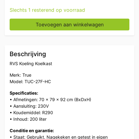
Slechts 1 resterend op voorraad
True RVS Koeling 200 liter 230V Horeca aantal
Toevoegen aan winkelwagen
Beschrijving
RVS Koeling Koelkast
Merk: True
Model: TUC-27F-HC
Specificaties:
• Afmetingen: 70 x 79 x 92 cm (BxDxH)
• Aansluiting: 230V
• Koudemiddel: R290
• Inhoud: 200 liter
Conditie en garantie:
• Staat: Gebruikt. Nagekeken en getest in eigen