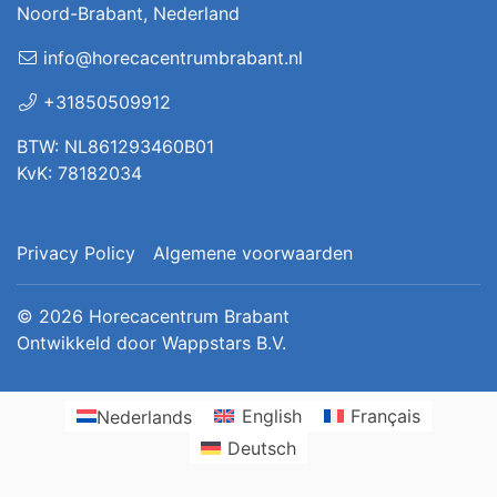
Noord-Brabant, Nederland
info@horecacentrumbrabant.nl
+31850509912
BTW: NL861293460B01
KvK: 78182034
Privacy Policy
Algemene voorwaarden
© 2026
Horecacentrum Brabant
Ontwikkeld door
Wappstars B.V.
Nederlands
English
Français
Deutsch