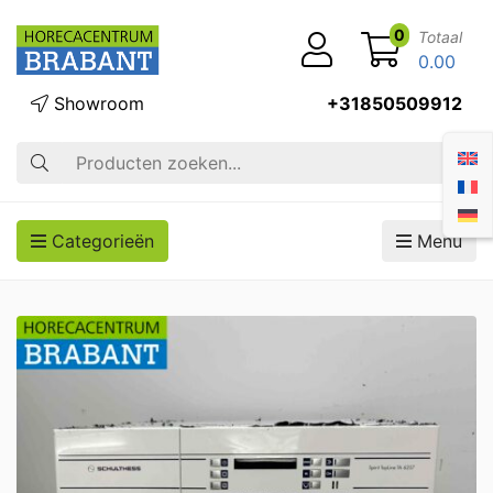
0
Totaal
0.00
Showroom
+31850509912
Zoek op
Categorieën
Menu