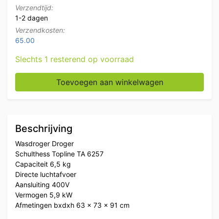
Verzendtijd:
1-2 dagen
Verzendkosten:
65.00
Slechts 1 resterend op voorraad
Schulthess Wasdroger Droger 6,5 kg 400V Horeca aan
Toevoegen aan winkelwagen
Beschrijving
Wasdroger Droger
Schulthess Topline TA 6257
Capaciteit 6,5 kg
Directe luchtafvoer
Aansluiting 400V
Vermogen 5,9 kW
Afmetingen bxdxh 63 x 73 x 91 cm