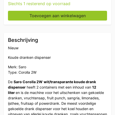
Slechts 1 resterend op voorraad
Saro Corolla Koude dranken dispenser 2 x 12 liter 230
Toevoegen aan winkelwagen
Beschrijving
Nieuw
Koude dranken dispenser
Merk: Saro
Type: Corolla 2W
De
Saro Corolla 2W
wit/transparante koude drank
dispenser
heeft 2 containers met een inhoud van
12
liter
en is de machine voor het uitschenken van gekoelde
dranken, vruchtensap, fruit punch, sangria, limonades,
ijsthee, fruitsap of powerdrank. De meest voordelige
gekoelde drank dispenser voor het koel houden en
uitgeven van allerlei koude dranken, zoals vruchtensappen