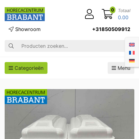
0
Totaal
0.00
Showroom
+31850509912
Zoek op
Categorieën
Menu