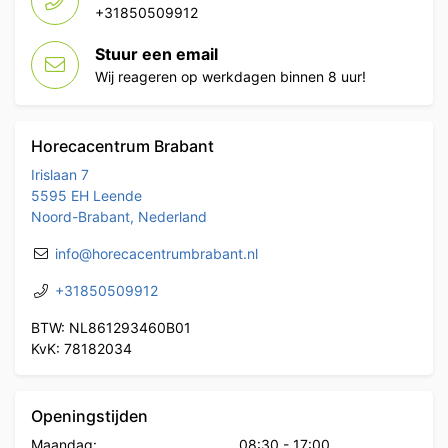
+31850509912
Stuur een email
Wij reageren op werkdagen binnen 8 uur!
Horecacentrum Brabant
Irislaan 7
5595 EH Leende
Noord-Brabant, Nederland
info@horecacentrumbrabant.nl
+31850509912
BTW: NL861293460B01
KvK: 78182034
Openingstijden
Maandag:
08:30
-
17:00