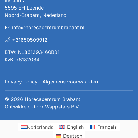
Irislaan 7
5595 EH Leende
Noord-Brabant, Nederland
info@horecacentrumbrabant.nl
+31850509912
BTW: NL861293460B01
KvK: 78182034
Privacy Policy
Algemene voorwaarden
© 2026
Horecacentrum Brabant
Ontwikkeld door
Wappstars B.V.
Nederlands
English
Français
Deutsch