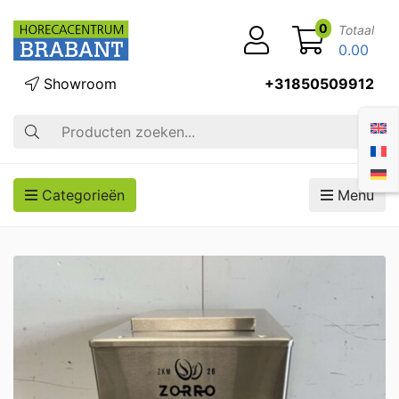
0
Totaal
0.00
Showroom
+31850509912
Zoek op
Categorieën
Menu