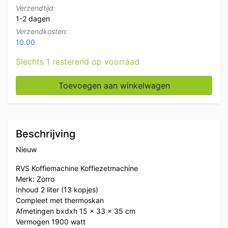
Verzendtijd:
1-2 dagen
Verzendkosten:
10.00
Slechts 1 resterend op voorraad
RVS Zorro Koffiemachine Koffieautomaat 230V Horeca
Toevoegen aan winkelwagen
Beschrijving
Nieuw
RVS Koffiemachine Koffiezetmachine
Merk: Zorro
Inhoud 2 liter (13 kopjes)
Compleet met thermoskan
Afmetingen bxdxh 15 x 33 x 35 cm
Vermogen 1900 watt