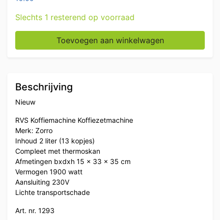
Slechts 1 resterend op voorraad
RVS Zorro Koffiemachine Koffieautomaat 230V Horeca
Toevoegen aan winkelwagen
Beschrijving
Nieuw
RVS Koffiemachine Koffiezetmachine
Merk: Zorro
Inhoud 2 liter (13 kopjes)
Compleet met thermoskan
Afmetingen bxdxh 15 x 33 x 35 cm
Vermogen 1900 watt
Aansluiting 230V
Lichte transportschade
Art. nr. 1293