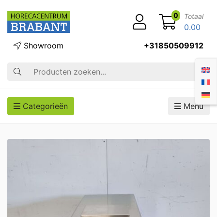
0
Totaal
0.00
Showroom
+31850509912
Zoek op
Categorieën
Menu