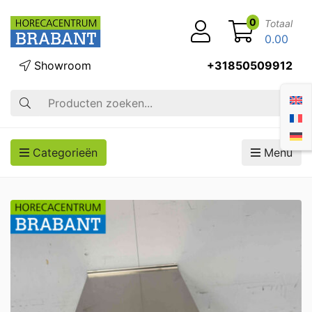
0
Totaal
0.00
Showroom
+31850509912
Zoek op
Categorieën
Menu