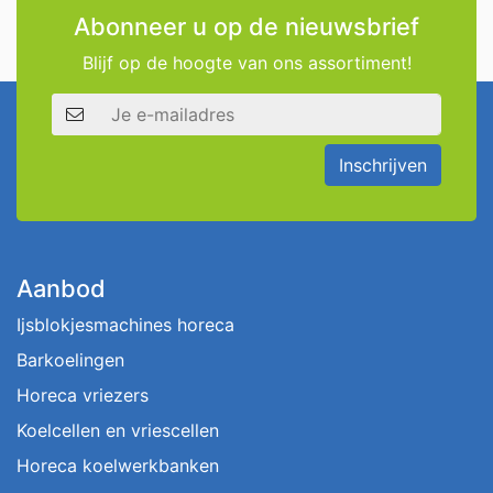
Abonneer u op de nieuwsbrief
Blijf op de hoogte van ons assortiment!
E-mailadres
Inschrijven
Aanbod
Ijsblokjesmachines horeca
Barkoelingen
Horeca vriezers
Koelcellen en vriescellen
Horeca koelwerkbanken