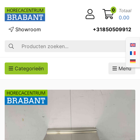
0
Totaal
0.00
Showroom
+31850509912
Zoek op
Categorieën
Menu