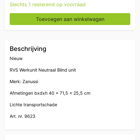
Slechts 1 resterend op voorraad
RVS Zanussi Werkunit Neutraal Blind unit 40 cm Horeca
Toevoegen aan winkelwagen
Beschrijving
Nieuw
RVS Werkunit Neutraal Blind unit
Merk: Zanussi
Afmetingen bxdxh 40 x 71,5 x 25,5 cm
Lichte transportschade
Art. nr. 9623