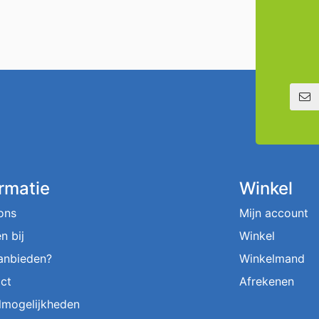
E-mailadre
ormatie
Winkel
ons
Mijn account
n bij
Winkel
aanbieden?
Winkelmand
ct
Afrekenen
lmogelijkheden