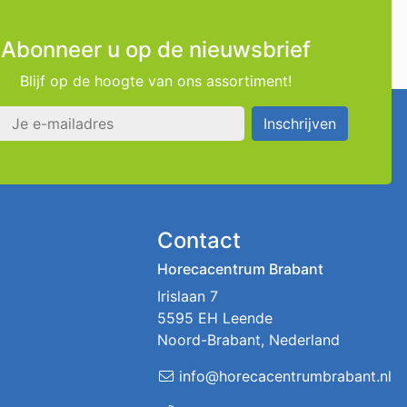
Abonneer u op de nieuwsbrief
Blijf op de hoogte van ons assortiment!
s
Inschrijven
Contact
Horecacentrum Brabant
Irislaan 7
5595 EH Leende
Noord-Brabant, Nederland
info@horecacentrumbrabant.nl