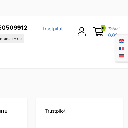
50509912
0
Trustpilot
Totaal
0.00
ntenservice
ine
Trustpilot