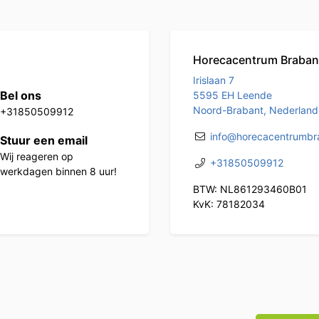
Horecacentrum Braban
Irislaan 7
Bel ons
5595 EH Leende
Noord-Brabant, Nederland
+31850509912
info@horecacentrumbra
Stuur een email
Wij reageren op
+31850509912
werkdagen binnen 8 uur!
BTW: NL861293460B01
KvK: 78182034