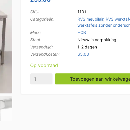
SKU:
1101
Categorieën:
RVS meubilair
,
RVS werktaf
werktafels zonder ondersc
Merk:
HCB
Staat:
Nieuw in verpakking
Verzendtijd:
1-2 dagen
Verzendkosten:
65.00
Op voorraad
HCB RVS Werktafel Tafel Premium-line 200 x
Toevoegen aan winkelwag