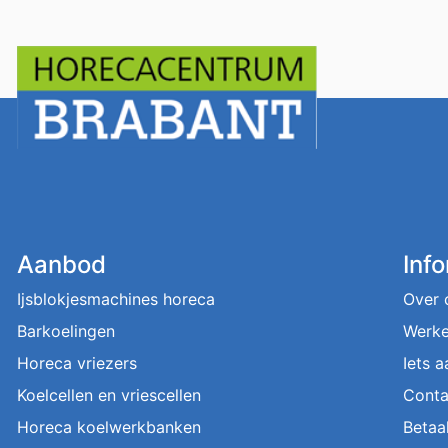
Aanbod
Inf
Ijsblokjesmachines horeca
Over 
Barkoelingen
Werke
Horeca vriezers
Iets 
Koelcellen en vriescellen
Conta
Horeca koelwerkbanken
Betaa