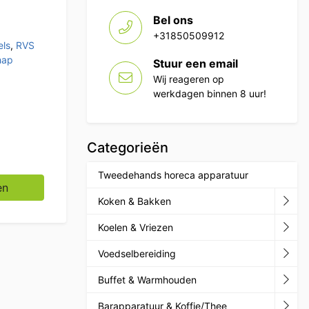
Bel ons
+31850509912
els
,
RVS
hap
Stuur een email
Wij reageren op
werkdagen binnen 8 uur!
Categorieën
Tweedehands horeca apparatuur
 70 x 85 cm Horeca aantal
en
Koken & Bakken
Koelen & Vriezen
Voedselbereiding
Buffet & Warmhouden
Barapparatuur & Koffie/Thee