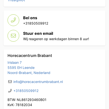
Bel ons
+31850509912
Stuur een email
Wij reageren op werkdagen binnen 8 uur!
Horecacentrum Brabant
Irislaan 7
5595 EH Leende
Noord-Brabant, Nederland
info@horecacentrumbrabant.nl
+31850509912
BTW: NL861293460B01
KvK: 78182034