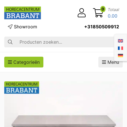
0
Totaal
0.00
Showroom
+31850509912
Zoek op
Categorieën
Menu