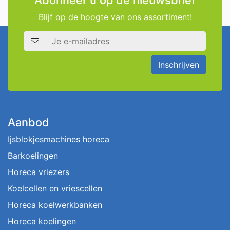
Abonneer u op de nieuwsbrief
Blijf op de hoogte van ons assortiment!
E-mailadres
Inschrijven
Aanbod
Ijsblokjesmachines horeca
Barkoelingen
Horeca vriezers
Koelcellen en vriescellen
Horeca koelwerkbanken
Horeca koelingen