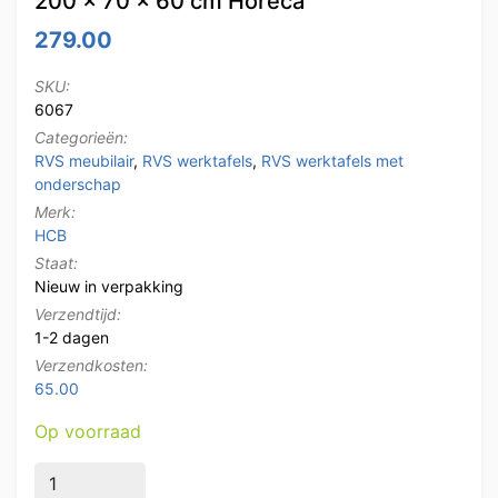
200 x 70 x 60 cm Horeca
279.00
SKU:
6067
Categorieën:
RVS meubilair
,
RVS werktafels
,
RVS werktafels met
onderschap
Merk:
HCB
Staat:
Nieuw in verpakking
Verzendtijd:
1-2 dagen
Verzendkosten:
65.00
Op voorraad
HCB RVS Werktafel Tafel Premium-line 200 x 70 x 60 