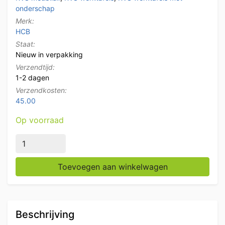
onderschap
Merk:
HCB
Staat:
Nieuw in verpakking
Verzendtijd:
1-2 dagen
Verzendkosten:
45.00
Op voorraad
RVS Werktafel Tafel Basic-line 120 x 70 x 85 cm Horec
Toevoegen aan winkelwagen
Beschrijving