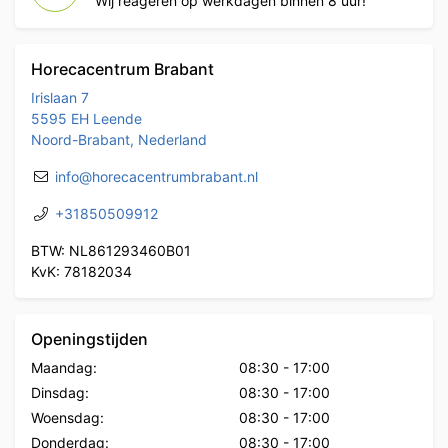
Wij reageren op werkdagen binnen 8 uur!
Horecacentrum Brabant
Irislaan 7
5595 EH Leende
Noord-Brabant, Nederland
info@horecacentrumbrabant.nl
+31850509912
BTW: NL861293460B01
KvK: 78182034
Openingstijden
Maandag:
08:30
-
17:00
Dinsdag:
08:30
-
17:00
Woensdag:
08:30
-
17:00
Donderdag:
08:30
-
17:00