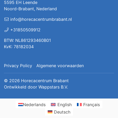
5595 EH Leende
Noord-Brabant, Nederland
info@horecacentrumbrabant.nl
+31850509912
BTW: NL861293460B01
KvK: 78182034
Privacy Policy
Algemene voorwaarden
© 2026
Horecacentrum Brabant
Ontwikkeld door
Wappstars B.V.
Nederlands
English
Français
Deutsch