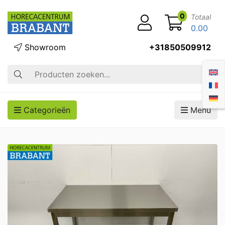
0
Totaal
0.00
Showroom
+31850509912
Zoek op
Categorieën
Menu