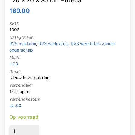
120 x 70 x 85 cm Horeca
189.00
SKU:
1096
Categorieën:
RVS meubilair
,
RVS werktafels
,
RVS werktafels zonder
onderschap
Merk:
HCB
Staat:
Nieuw in verpakking
Verzendtijd:
1-2 dagen
Verzendkosten:
45.00
Op voorraad
HCB RVS Werktafel Tafel Premium-line 120 x 70 x 85 