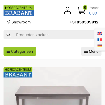
0
Totaal
0.00
Showroom
+31850509912
Zoek op
Categorieën
Menu