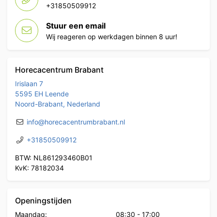
+31850509912
Stuur een email
Wij reageren op werkdagen binnen 8 uur!
Horecacentrum Brabant
Irislaan 7
5595 EH Leende
Noord-Brabant, Nederland
info@horecacentrumbrabant.nl
+31850509912
BTW: NL861293460B01
KvK: 78182034
Openingstijden
Maandag:
08:30
-
17:00