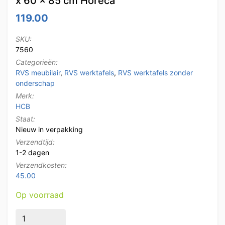
x 60 x 85 cm Horeca
119.00
SKU:
7560
Categorieën:
RVS meubilair
,
RVS werktafels
,
RVS werktafels zonder
onderschap
Merk:
HCB
Staat:
Nieuw in verpakking
Verzendtijd:
1-2 dagen
Verzendkosten:
45.00
Op voorraad
HCB RVS Werktafel Tafel Basic-line 120 x 60 x 85 cm 