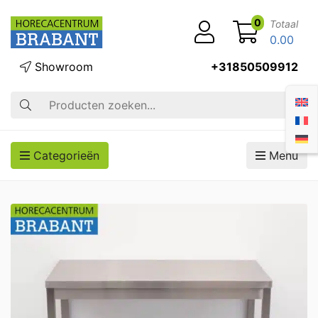
0
Totaal
0.00
Showroom
+31850509912
Zoek op
Categorieën
Menu