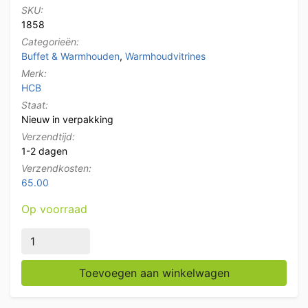
SKU:
1858
Categorieën:
Buffet & Warmhouden
,
Warmhoudvitrines
Merk:
HCB
Staat:
Nieuw in verpakking
Verzendtijd:
1-2 dagen
Verzendkosten:
65.00
Op voorraad
HCB RVS Warmhoudvitrine 95 cm 230V Horeca aantal
Toevoegen aan winkelwagen