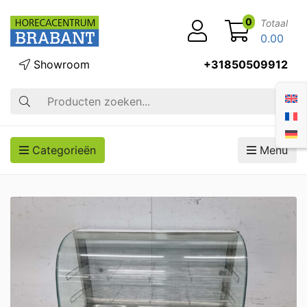
0
Totaal
0.00
Showroom
+31850509912
Zoek op
Categorieën
Menu