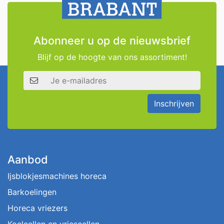
Abonneer u op de nieuwsbrief
Blijf op de hoogte van ons assortiment!
E-mailadres
Inschrijven
Aanbod
Ijsblokjesmachines horeca
Barkoelingen
Horeca vriezers
Koelcellen en vriescellen