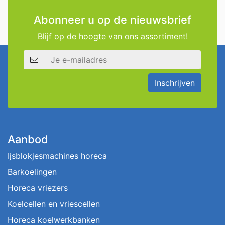
Abonneer u op de nieuwsbrief
Blijf op de hoogte van ons assortiment!
E-mailadres
Inschrijven
Aanbod
Ijsblokjesmachines horeca
Barkoelingen
Horeca vriezers
Koelcellen en vriescellen
Horeca koelwerkbanken