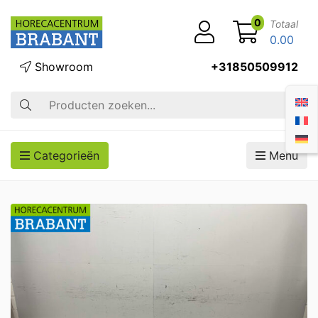
0
Totaal
0.00
Showroom
+31850509912
Zoek op
Categorieën
Menu