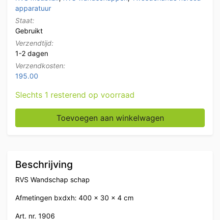
apparatuur
Staat:
Gebruikt
Verzendtijd:
1-2 dagen
Verzendkosten:
195.00
Slechts 1 resterend op voorraad
RVS Wandschap schap 400 x 30 cm Horeca aantal
Toevoegen aan winkelwagen
Beschrijving
RVS Wandschap schap
Afmetingen bxdxh: 400 x 30 x 4 cm
Art. nr. 1906