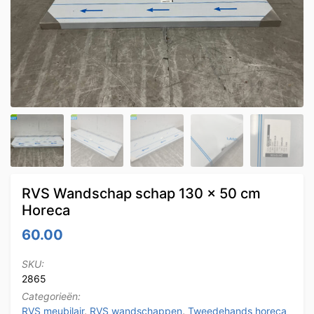
RVS Wandschap schap 130 x 50 cm
Horeca
60.00
SKU:
2865
Categorieën:
RVS meubilair
,
RVS wandschappen
,
Tweedehands horeca