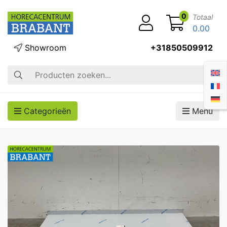
0
Totaal
0.00
Showroom
+31850509912
Zoek op
Categorieën
Menu