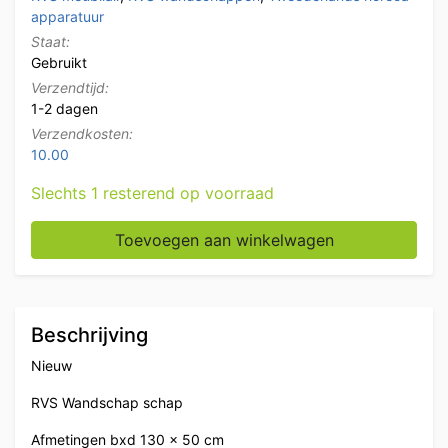
apparatuur
Staat:
Gebruikt
Verzendtijd:
1-2 dagen
Verzendkosten:
10.00
Slechts 1 resterend op voorraad
RVS Wandschap schap 130 x 50 cm Horeca aantal
Toevoegen aan winkelwagen
Beschrijving
Nieuw
RVS Wandschap schap
Afmetingen bxd 130 x 50 cm