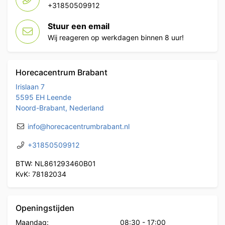
+31850509912
Stuur een email
Wij reageren op werkdagen binnen 8 uur!
Horecacentrum Brabant
Irislaan 7
5595 EH Leende
Noord-Brabant, Nederland
info@horecacentrumbrabant.nl
+31850509912
BTW: NL861293460B01
KvK: 78182034
Openingstijden
Maandag:
08:30
-
17:00