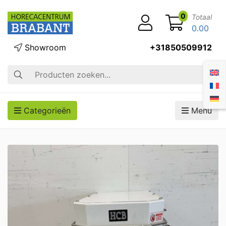
0
Totaal
0.00
Showroom
+31850509912
Zoek op
Categorieën
Menu