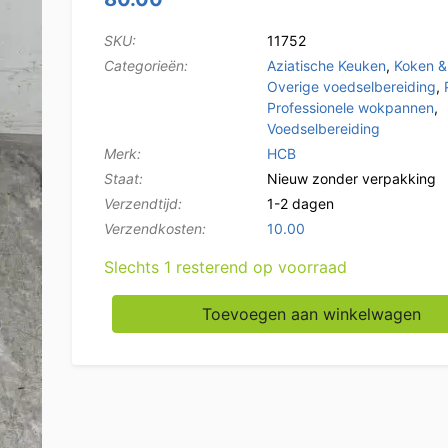
SKU:
11752
Categorieën:
Aziatische Keuken
,
Koken &
Overige voedselbereiding
,
Professionele wokpannen
,
Voedselbereiding
Merk:
HCB
Staat:
Nieuw zonder verpakking
Verzendtijd:
1-2 dagen
Verzendkosten:
10.00
Slechts 1 resterend op voorraad
RVS Universele inductie wokpan wok met dek
Toevoegen aan winkelwagen