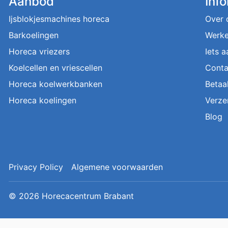
Aanbod
Inf
Ijsblokjesmachines horeca
Over 
Barkoelingen
Werke
Horeca vriezers
Iets 
Koelcellen en vriescellen
Conta
Horeca koelwerkbanken
Betaa
Horeca koelingen
Verze
Blog
Privacy Policy
Algemene voorwaarden
© 2026
Horecacentrum Brabant