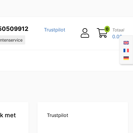
50509912
0
Trustpilot
Totaal
0.00
ntenservice
ok met
Trustpilot