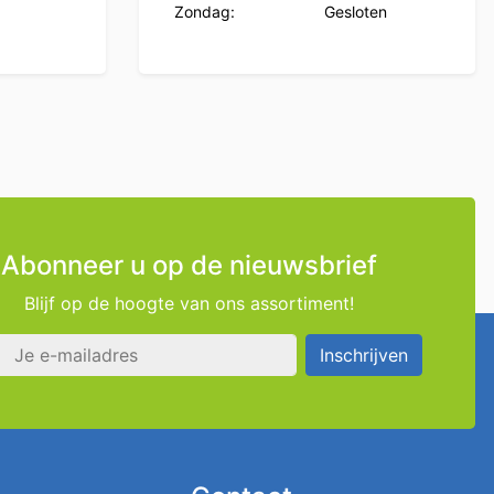
Zondag:
Gesloten
Abonneer u op de nieuwsbrief
Blijf op de hoogte van ons assortiment!
s
Inschrijven