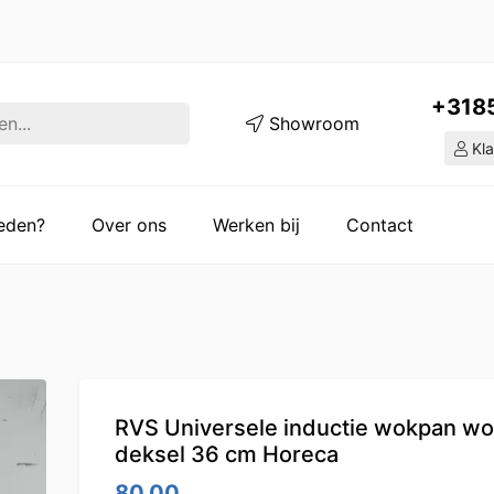
+318
Showroom
Kla
ieden?
Over ons
Werken bij
Contact
RVS Universele inductie wokpan w
deksel 36 cm Horeca
80.00