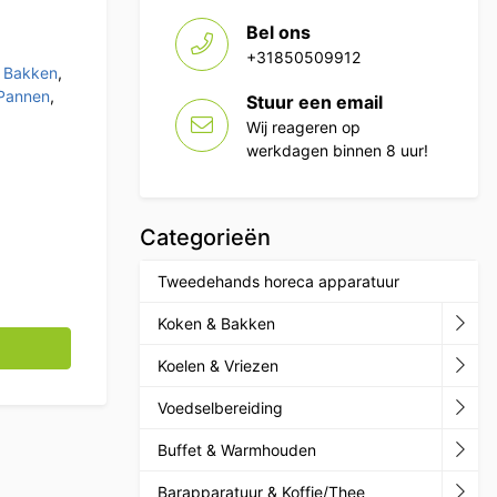
Bel ons
+31850509912
 Bakken
,
Pannen
,
Stuur een email
Wij reageren op
werkdagen binnen 8 uur!
Categorieën
Tweedehands horeca apparatuur
Koken & Bakken
sel 36 cm Horeca aantal
Koelen & Vriezen
Voedselbereiding
Buffet & Warmhouden
Barapparatuur & Koffie/Thee