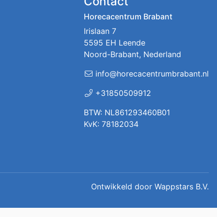
Contact
Horecacentrum Brabant
Irislaan 7
5595 EH Leende
Noord-Brabant, Nederland
info@horecacentrumbrabant.nl
+31850509912
BTW: NL861293460B01
KvK: 78182034
Ontwikkeld door
Wappstars B.V.