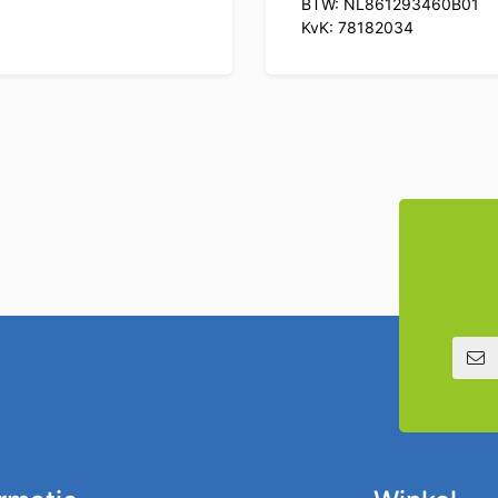
BTW: NL861293460B01
KvK: 78182034
E-mailadre