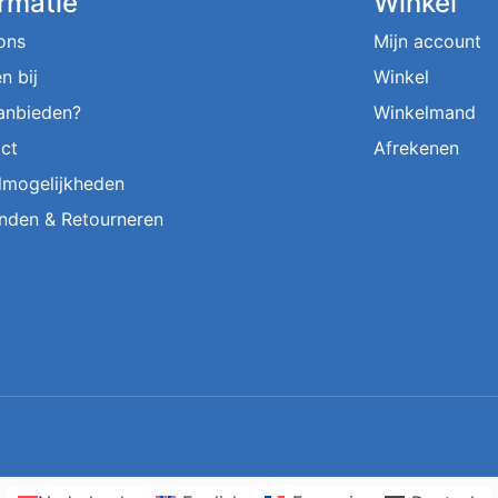
ormatie
Winkel
ons
Mijn account
n bij
Winkel
aanbieden?
Winkelmand
ct
Afrekenen
lmogelijkheden
nden & Retourneren