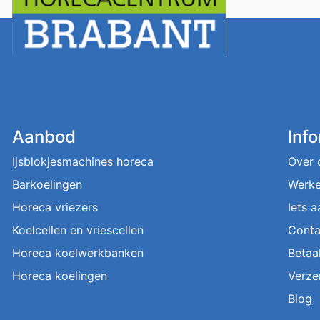
Aanbod
Inf
Ijsblokjesmachines horeca
Over 
Barkoelingen
Werke
Horeca vriezers
Iets 
Koelcellen en vriescellen
Conta
Horeca koelwerkbanken
Betaa
Horeca koelingen
Verze
Blog