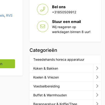
Bel ons
+31850509912
els
,
RVS
Stuur een email
Wij reageren op
werkdagen binnen 8 uur!
Categorieën
Tweedehands horeca apparatuur
n 120 cm Horeca aantal
en
Koken & Bakken
Koelen & Vriezen
Voedselbereiding
Buffet & Warmhouden
Barapparatuur & Koffie/Thee