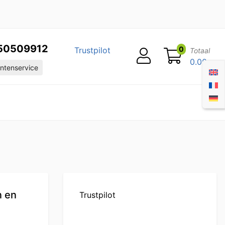
50509912
0
Trustpilot
Totaal
0.00
ntenservice
n en
Trustpilot