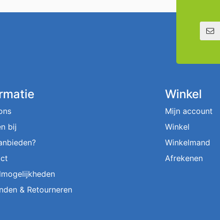
E-mailadre
ormatie
Winkel
ons
Mijn account
n bij
Winkel
aanbieden?
Winkelmand
ct
Afrekenen
lmogelijkheden
nden & Retourneren