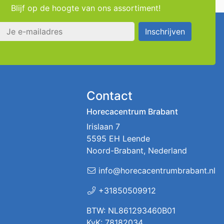
Blijf op de hoogte van ons assortiment!
s
Inschrijven
Contact
Horecacentrum Brabant
Irislaan 7
5595 EH Leende
Noord-Brabant, Nederland
info@horecacentrumbrabant.nl
+31850509912
BTW: NL861293460B01
KvK: 78182034