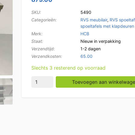
SKU:
5490
Categorieën:
RVS meubilair
,
RVS spoeltaf
spoeltafels met klapdeuren
Merk:
HCB
Staat:
Nieuw in verpakking
Verzendtijd:
1-2 dagen
Verzendkosten:
65.00
Slechts 3 resterend op voorraad
RVS Spoeltafel Spoelbak klapdeuren en lade
Toevoegen aan winkelwag