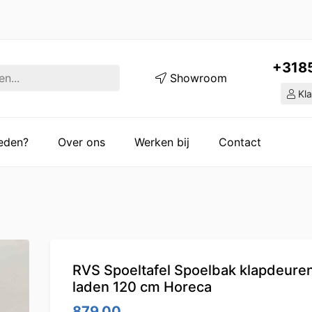
+318
Showroom
Kla
ieden?
Over ons
Werken bij
Contact
RVS Spoeltafel Spoelbak klapdeure
laden 120 cm Horeca
879.00