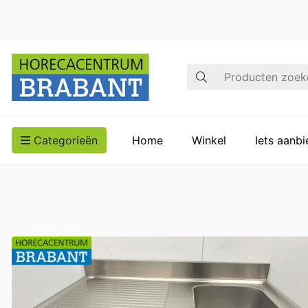
Zoek op
Categorieën
Home
Winkel
Iets aanb