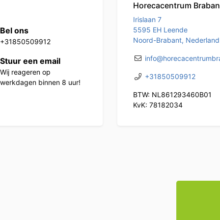
Horecacentrum Braban
Irislaan 7
Bel ons
5595 EH Leende
Noord-Brabant, Nederland
+31850509912
info@horecacentrumbra
Stuur een email
Wij reageren op
+31850509912
werkdagen binnen 8 uur!
BTW: NL861293460B01
KvK: 78182034