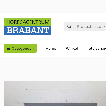
Zoek op
Categorieën
Home
Winkel
Iets aanb