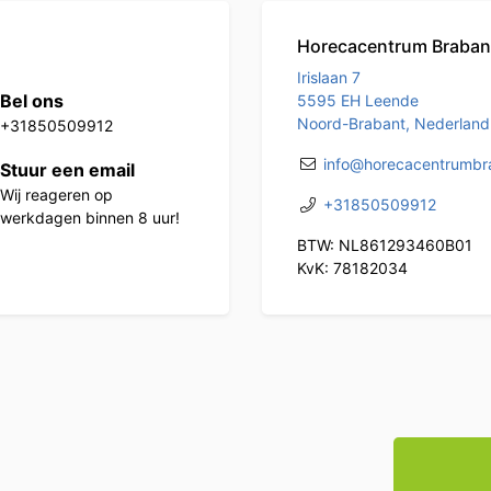
Horecacentrum Braban
Irislaan 7
Bel ons
5595 EH Leende
Noord-Brabant, Nederland
+31850509912
info@horecacentrumbra
Stuur een email
Wij reageren op
+31850509912
werkdagen binnen 8 uur!
BTW: NL861293460B01
KvK: 78182034