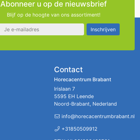
Abonneer u op de nieuwsbrief
Blijf op de hoogte van ons assortiment!
s
Inschrijven
Contact
Horecacentrum Brabant
Irislaan 7
5595 EH Leende
Noord-Brabant, Nederland
info@horecacentrumbrabant.nl
+31850509912