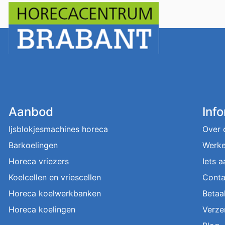
Aanbod
Inf
Ijsblokjesmachines horeca
Over 
Barkoelingen
Werke
Horeca vriezers
Iets 
Koelcellen en vriescellen
Conta
Horeca koelwerkbanken
Betaa
Horeca koelingen
Verze