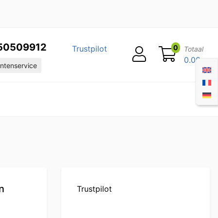
50509912
0
Trustpilot
Totaal
0.00
ntenservice
n
Trustpilot