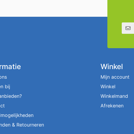
E-mailadre
ormatie
Winkel
ons
Mijn account
n bij
Winkel
aanbieden?
Winkelmand
ct
Afrekenen
lmogelijkheden
nden & Retourneren