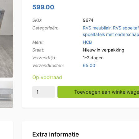
599.00
SKU:
9674
Categorieën:
RVS meubilair
,
RVS spoeltaf
spoeltafels met onderscha
Merk:
HCB
Staat:
Nieuw in verpakking
Verzendtijd:
1-2 dagen
Verzendkosten:
65.00
Op voorraad
RVS Spoeltafel dubbele spoelbakken Premium
Toevoegen aan winkelwag
Extra informatie