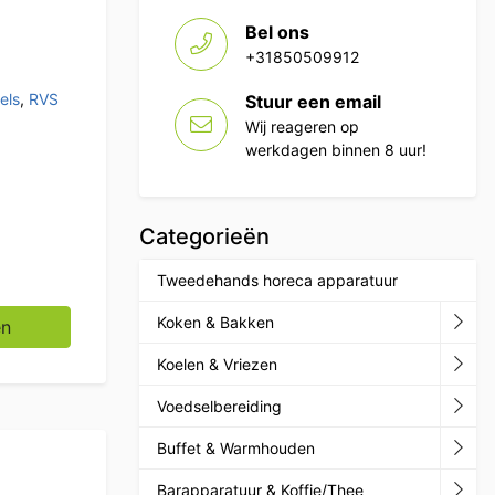
Bel ons
+31850509912
els
,
RVS
Stuur een email
p
Wij reageren op
werkdagen binnen 8 uur!
Categorieën
Tweedehands horeca apparatuur
-line Gelast model 200 cm Horeca aantal
Koken & Bakken
en
Koelen & Vriezen
Voedselbereiding
Buffet & Warmhouden
Barapparatuur & Koffie/Thee