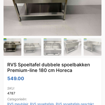
RVS Spoeltafel dubbele spoelbakken
Premium-line 180 cm Horeca
549.00
SKU:
4787
Categorieën:
RVS meubilair
,
RVS spoeltafels
,
RVS spoeltafels geschikt