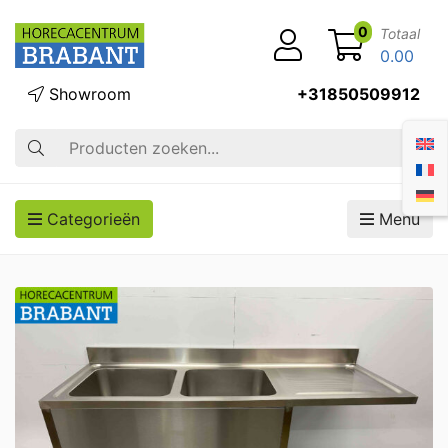
0
Totaal
0.00
Showroom
+31850509912
Zoek op
Categorieën
Menu