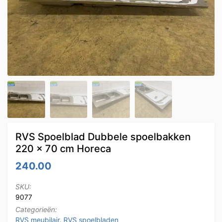
RVS Spoelblad Dubbele spoelbakken
220 x 70 cm Horeca
240.00
SKU:
9077
Categorieën:
RVS meubilair
,
RVS spoelbladen