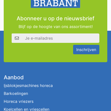
Abonneer u op de nieuwsbrief
Blijf op de hoogte van ons assortiment!
E-mailadres
Inschrijven
Aanbod
Ijsblokjesmachines horeca
Barkoelingen
Horeca vriezers
Koelcellen en vriescellen