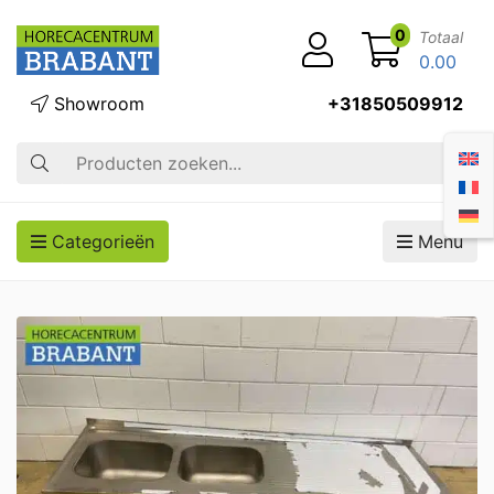
0
Totaal
0.00
Showroom
+31850509912
Zoek op
Categorieën
Menu