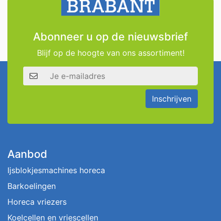
Abonneer u op de nieuwsbrief
Blijf op de hoogte van ons assortiment!
E-mailadres
Inschrijven
Aanbod
Ijsblokjesmachines horeca
Barkoelingen
Horeca vriezers
Koelcellen en vriescellen