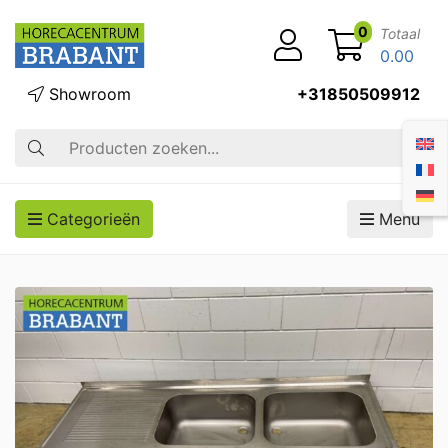
0
Totaal
0.00
Showroom
+31850509912
Zoek op
Categorieën
Menu