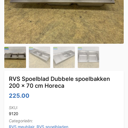
RVS Spoelblad Dubbele spoelbakken
200 x 70 cm Horeca
225.00
SKU:
9120
Categorieën:
RVS meubilair
,
RVS spoelbladen