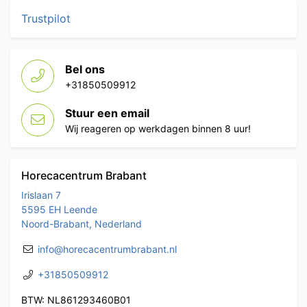
Trustpilot
Bel ons
+31850509912
Stuur een email
Wij reageren op werkdagen binnen 8 uur!
Horecacentrum Brabant
Irislaan 7
5595 EH Leende
Noord-Brabant, Nederland
info@horecacentrumbrabant.nl
+31850509912
BTW: NL861293460B01