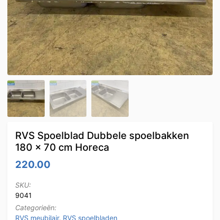
RVS Spoelblad Dubbele spoelbakken
180 x 70 cm Horeca
220.00
SKU:
9041
Categorieën:
RVS meubilair
,
RVS spoelbladen