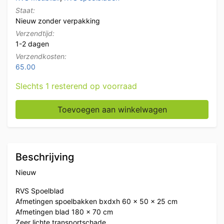
Staat:
Nieuw zonder verpakking
Verzendtijd:
1-2 dagen
Verzendkosten:
65.00
Slechts 1 resterend op voorraad
RVS Spoelblad Dubbele spoelbakken 180 x 70 cm Hore
Toevoegen aan winkelwagen
Beschrijving
Nieuw
RVS Spoelblad
Afmetingen spoelbakken bxdxh 60 x 50 x 25 cm
Afmetingen blad 180 x 70 cm
Zeer lichte transportschade