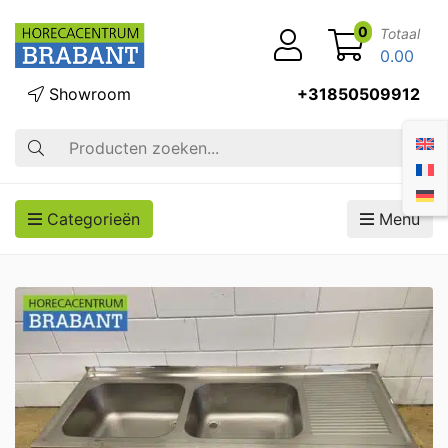
0
Totaal
0.00
Showroom
+31850509912
Zoek op
Categorieën
Menu