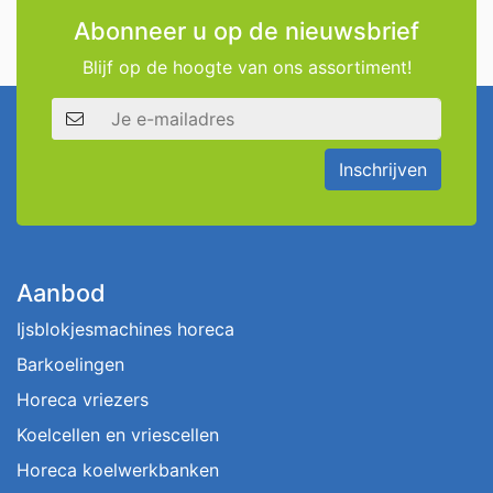
Abonneer u op de nieuwsbrief
Blijf op de hoogte van ons assortiment!
E-mailadres
Inschrijven
Aanbod
Ijsblokjesmachines horeca
Barkoelingen
Horeca vriezers
Koelcellen en vriescellen
Horeca koelwerkbanken