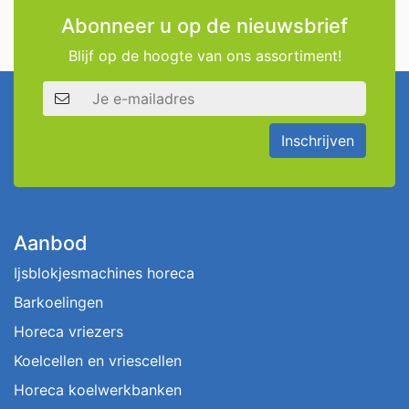
Abonneer u op de nieuwsbrief
Blijf op de hoogte van ons assortiment!
E-mailadres
Inschrijven
Aanbod
Ijsblokjesmachines horeca
Barkoelingen
Horeca vriezers
Koelcellen en vriescellen
Horeca koelwerkbanken