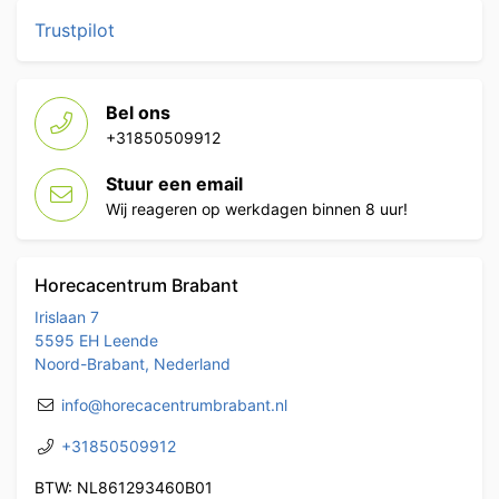
Trustpilot
Bel ons
+31850509912
Stuur een email
Wij reageren op werkdagen binnen 8 uur!
Horecacentrum Brabant
Irislaan 7
5595 EH Leende
Noord-Brabant, Nederland
info@horecacentrumbrabant.nl
+31850509912
BTW: NL861293460B01