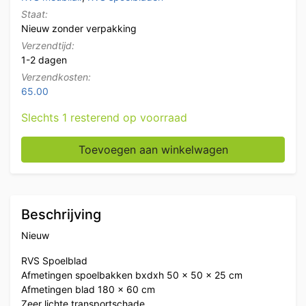
Staat:
Nieuw zonder verpakking
Verzendtijd:
1-2 dagen
Verzendkosten:
65.00
Slechts 1 resterend op voorraad
RVS Spoelblad Dubbele spoelbakken 180 x 60 cm Hore
Toevoegen aan winkelwagen
Beschrijving
Nieuw
RVS Spoelblad
Afmetingen spoelbakken bxdxh 50 x 50 x 25 cm
Afmetingen blad 180 x 60 cm
Zeer lichte transportschade