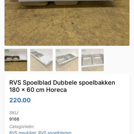
RVS Spoelblad Dubbele spoelbakken
180 x 60 cm Horeca
220.00
SKU:
9166
Categorieën:
RVS meubilair
,
RVS spoelbladen