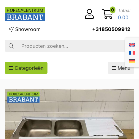
0
Totaal
0.00
Showroom
+31850509912
Zoek op
Categorieën
Menu