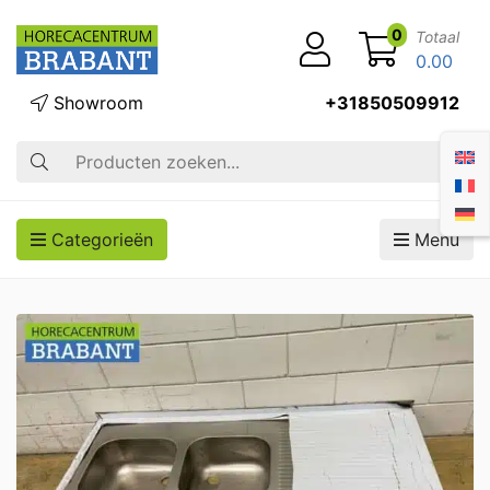
0
Totaal
0.00
Showroom
+31850509912
Zoek op
Categorieën
Menu