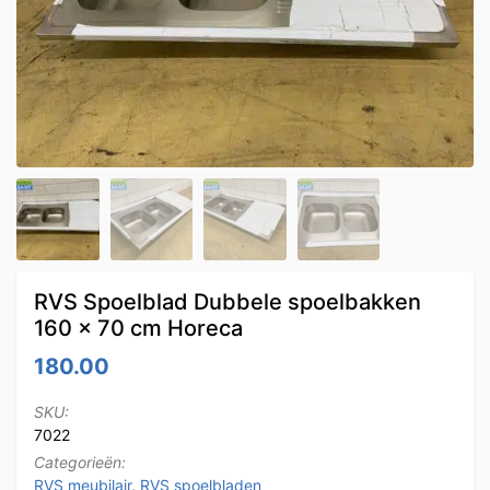
RVS Spoelblad Dubbele spoelbakken
160 x 70 cm Horeca
180.00
SKU:
7022
Categorieën:
RVS meubilair
,
RVS spoelbladen