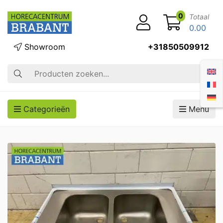
0
Totaal
0.00
Showroom
+31850509912
Zoek op
Categorieën
Menu