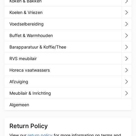
Koken & Bakken
Koelen & Vriezen
Voedselbereiding
Buffet & Warmhouden
Barapparatuur & Koffie/Thee
RVS meubilair
Horeca vaatwassers
Afzuiging
Meubilair & Inrichting
Algemeen
Return Policy
View our
return policy
for more information on terms and