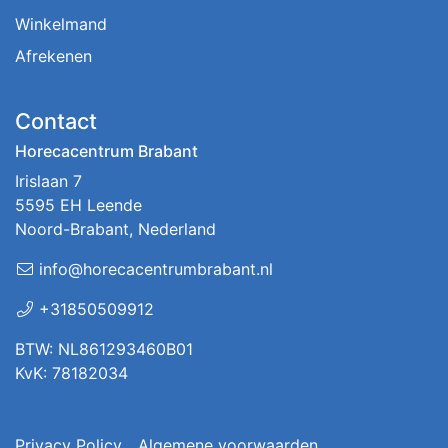
Winkelmand
Afrekenen
Contact
Horecacentrum Brabant
Irislaan 7
5595 EH Leende
Noord-Brabant, Nederland
info@horecacentrumbrabant.nl
+31850509912
BTW: NL861293460B01
KvK: 78182034
Privacy Policy
Algemene voorwaarden