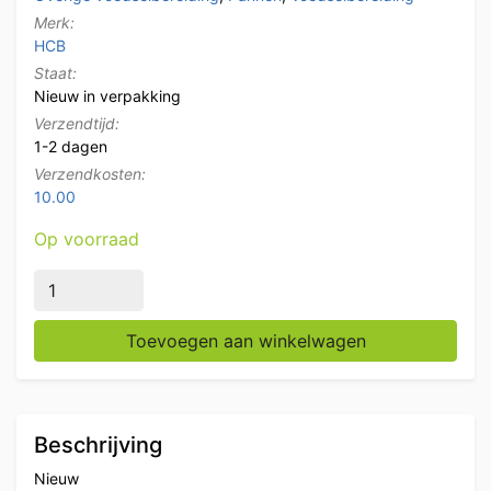
Merk:
HCB
Staat:
Nieuw in verpakking
Verzendtijd:
1-2 dagen
Verzendkosten:
10.00
Op voorraad
RVS Soeppan Kookpan Pan Inductie 60 x 40 cm 113 lit
Toevoegen aan winkelwagen
Beschrijving
Nieuw