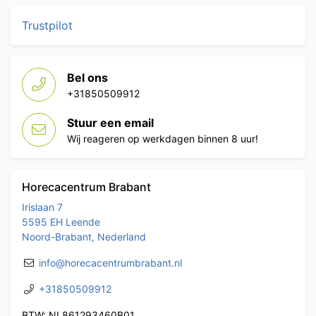
Trustpilot
Bel ons
+31850509912
Stuur een email
Wij reageren op werkdagen binnen 8 uur!
Horecacentrum Brabant
Irislaan 7
5595 EH Leende
Noord-Brabant, Nederland
info@horecacentrumbrabant.nl
+31850509912
BTW: NL861293460B01