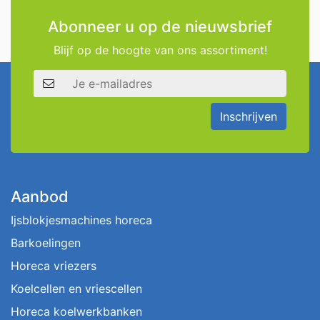
Abonneer u op de nieuwsbrief
Blijf op de hoogte van ons assortiment!
E-mailadres
Inschrijven
Aanbod
Ijsblokjesmachines horeca
Barkoelingen
Horeca vriezers
Koelcellen en vriescellen
Horeca koelwerkbanken