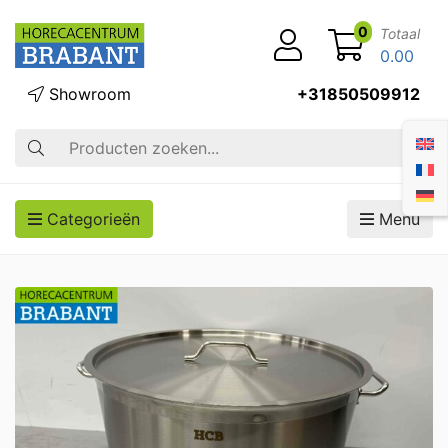
0
Totaal
0.00
Showroom
+31850509912
Zoek op
Categorieën
Menu