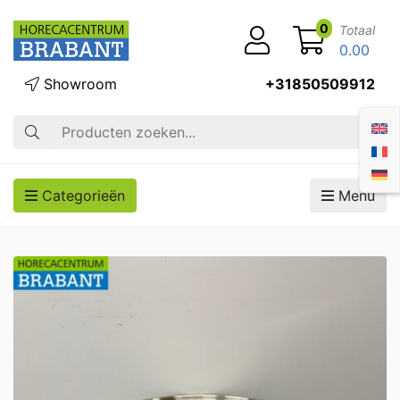
0
Totaal
0.00
Showroom
+31850509912
Zoek op
Categorieën
Menu