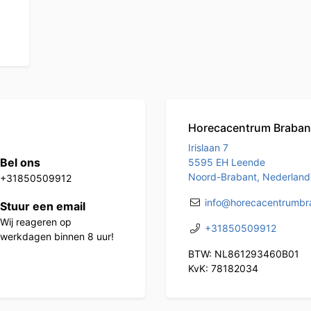
Horecacentrum Braban
Irislaan 7
Bel ons
5595 EH Leende
Noord-Brabant, Nederland
+31850509912
info@horecacentrumbra
Stuur een email
Wij reageren op
+31850509912
werkdagen binnen 8 uur!
BTW: NL861293460B01
KvK: 78182034