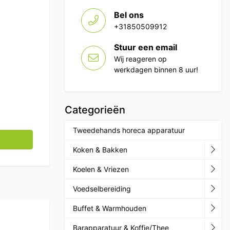
Bel ons
+31850509912
Stuur een email
Wij reageren op
werkdagen binnen 8 uur!
Categorieën
Tweedehands horeca apparatuur
 69 cm 230V Horeca aantal
Koken & Bakken
Koelen & Vriezen
Voedselbereiding
Buffet & Warmhouden
Barapparatuur & Koffie/Thee