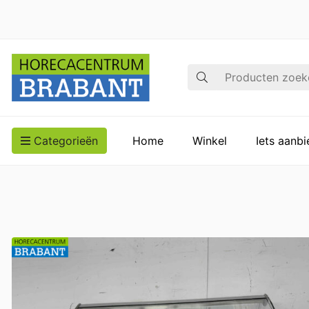
Zoek op
Categorieën
Home
Winkel
Iets aanb