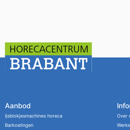
Aanbod
Inf
Ijsblokjesmachines horeca
Over 
Barkoelingen
Werke