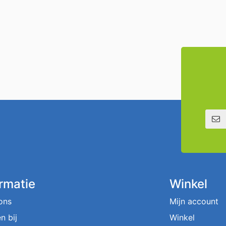
E-mailadre
ormatie
Winkel
ons
Mijn account
n bij
Winkel