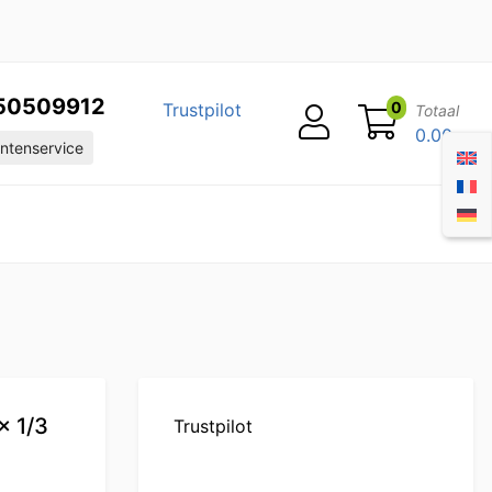
50509912
0
Trustpilot
Totaal
0.00
ntenservice
x 1/3
Trustpilot