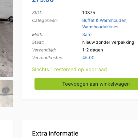
SKU:
10375
Categorieën:
Buffet & Warmhouden
,
Warmhoudvitrines
Merk:
Saro
Staat:
Nieuw zonder verpakking
Verzendtijd:
1-2 dagen
Verzendkosten:
45.00
Slechts 1 resterend op voorraad
RVS Saro Marie Warmhoudvitrine 4 x 1/3 GN
Toevoegen aan winkelwagen
Extra informatie