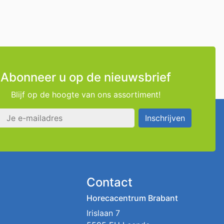
Abonneer u op de nieuwsbrief
Blijf op de hoogte van ons assortiment!
s
Inschrijven
Contact
Horecacentrum Brabant
Irislaan 7