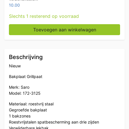
10.00
Slechts 1 resterend op voorraad
RVS Saro Bakplaat 39,5 cm 230V Horeca aantal
Toevoegen aan winkelwagen
Beschrijving
Nieuw
Bakplaat Grillpaat
Merk: Saro
Model: 172-3125
Materiaal: roestvrij staal
Gegroefde bakplaat
1 bakzones
Roestvrijstalen spatbescherming aan drie zijden
Verwijderbare lekbak