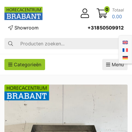
0
Totaal
0.00
Showroom
+31850509912
Zoek op
Categorieën
Menu