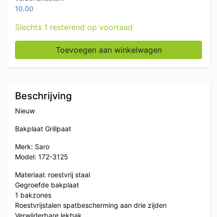
10.00
Slechts 1 resterend op voorraad
RVS Saro Bakplaat 39,5 cm 230V Horeca aantal
Toevoegen aan winkelwagen
Beschrijving
Nieuw
Bakplaat Grillpaat
Merk: Saro
Model: 172-3125
Materiaal: roestvrij staal
Gegroefde bakplaat
1 bakzones
Roestvrijstalen spatbescherming aan drie zijden
Verwijderbare lekbak