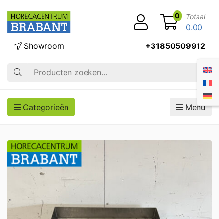
0
Totaal
0.00
Showroom
+31850509912
Zoek op
Categorieën
Menu