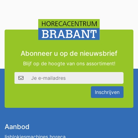
Abonneer u op de nieuwsbrief
Blijf op de hoogte van ons assortiment!
E-mailadres
Inschrijven
Aanbod
Ijsblokjesmachines horeca