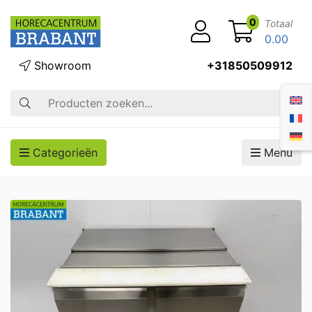
0
Totaal
0.00
Showroom
+31850509912
Zoek op
Categorieën
Menu