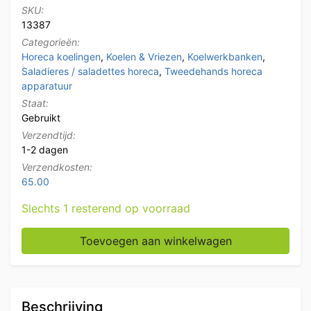
SKU:
13387
Categorieën:
Horeca koelingen
,
Koelen & Vriezen
,
Koelwerkbanken
,
Saladieres / saladettes horeca
,
Tweedehands horeca
apparatuur
Staat:
Gebruikt
Verzendtijd:
1-2 dagen
Verzendkosten:
65.00
Slechts 1 resterend op voorraad
RVS Saladette Koelwerkbank 2 Deuren 90 cm 230V Ho
Toevoegen aan winkelwagen
Beschrijving