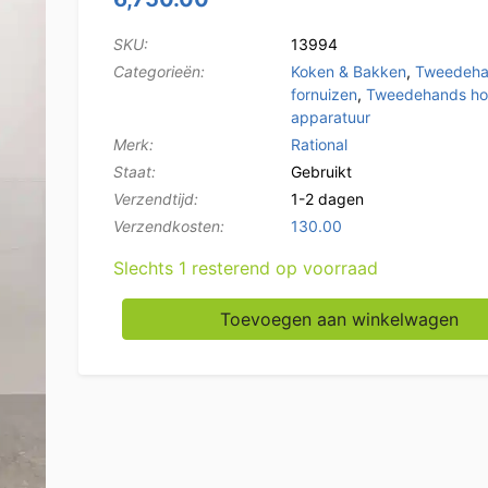
SKU:
13994
Categorieën:
Koken & Bakken
,
Tweedeha
fornuizen
,
Tweedehands ho
apparatuur
Merk:
Rational
Staat:
Gebruikt
Verzendtijd:
1-2 dagen
Verzendkosten:
130.00
Slechts 1 resterend op voorraad
RVS Rational MSCC 201 Combisteamer 20 x 
Toevoegen aan winkelwagen