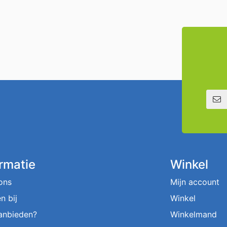
E-mailadre
ormatie
Winkel
ons
Mijn account
n bij
Winkel
aanbieden?
Winkelmand