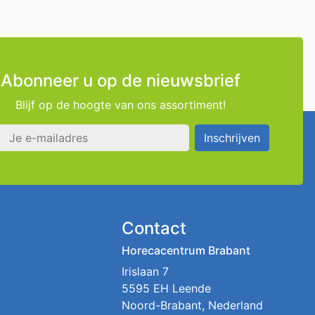
Abonneer u op de nieuwsbrief
Blijf op de hoogte van ons assortiment!
s
Inschrijven
Contact
Horecacentrum Brabant
Irislaan 7
5595 EH Leende
Noord-Brabant, Nederland