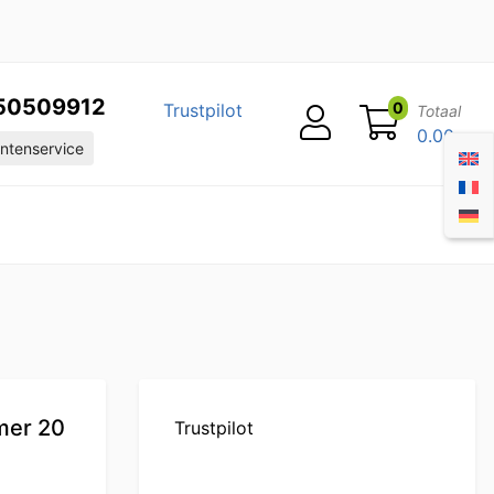
50509912
0
Trustpilot
Totaal
0.00
ntenservice
mer 20
Trustpilot