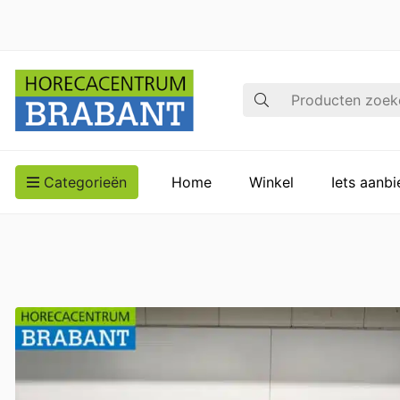
Zoek op
Categorieën
Home
Winkel
Iets aanb