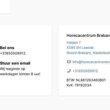
Horecacentrum Braban
Irislaan 7
Bel ons
5595 EH Leende
Noord-Brabant, Nederland
+31850509912
info@horecacentrumbra
Stuur een email
Wij reageren op
+31850509912
werkdagen binnen 8 uur!
BTW: NL861293460B01
KvK: 78182034