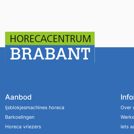
Aanbod
Inf
Ijsblokjesmachines horeca
Over 
Barkoelingen
Werke
Horeca vriezers
Iets 