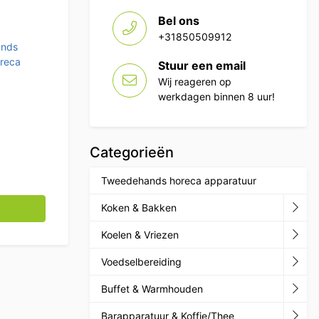
Bel ons
+31850509912
nds
reca
Stuur een email
Wij reageren op
werkdagen binnen 8 uur!
Categorieën
Tweedehands horeca apparatuur
1/1 GN 400V Horeca aantal
Koken & Bakken
Koelen & Vriezen
Voedselbereiding
Buffet & Warmhouden
Barapparatuur & Koffie/Thee