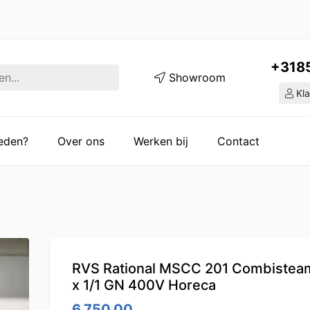
+318
Showroom
Kla
ieden?
Over ons
Werken bij
Contact
RVS Rational MSCC 201 Combistea
x 1/1 GN 400V Horeca
6,750.00