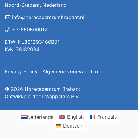
Noord-Brabant, Nederland
info@horecacentrumbrabant.nl
+31850509912
BTW: NL861293460B01
KvK: 78182034
Privacy Policy
Algemene voorwaarden
© 2026
Horecacentrum Brabant
Ontwikkeld door
Wappstars B.V.
Nederlands
English
Français
Deutsch