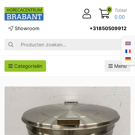
0
Totaal
0.00
Showroom
+31850509912
Zoek op
Categorieën
Menu