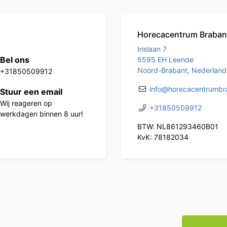
Horecacentrum Braban
Irislaan 7
Bel ons
5595 EH Leende
Noord-Brabant, Nederland
+31850509912
info@horecacentrumbra
Stuur een email
Wij reageren op
+31850509912
werkdagen binnen 8 uur!
BTW: NL861293460B01
KvK: 78182034