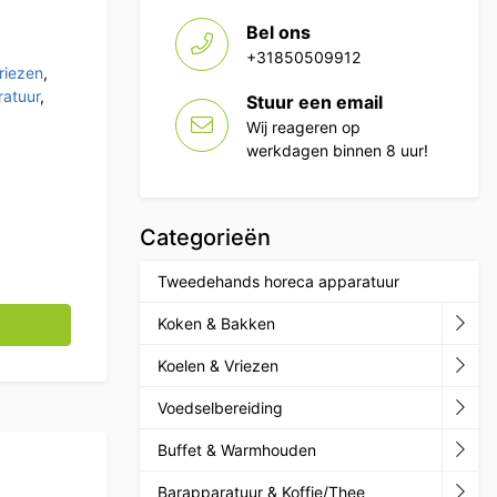
Bel ons
+31850509912
riezen
,
atuur
,
Stuur een email
Wij reageren op
werkdagen binnen 8 uur!
Categorieën
Tweedehands horeca apparatuur
 230V Horeca aantal
Koken & Bakken
Koelen & Vriezen
Voedselbereiding
Buffet & Warmhouden
Barapparatuur & Koffie/Thee