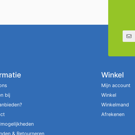
E-mailadre
ormatie
Winkel
ons
Mijn account
n bij
Winkel
aanbieden?
Winkelmand
ct
Afrekenen
lmogelijkheden
nden & Retourneren