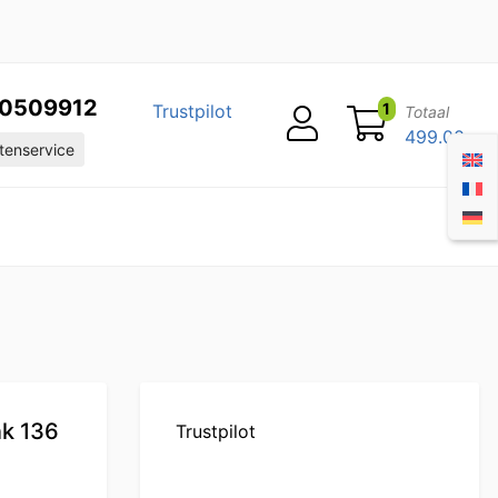
0509912
1
Trustpilot
Totaal
499.00
tenservice
nk 136
Trustpilot