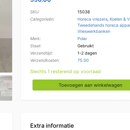
SKU:
15038
Categorieën:
Horeca vriezers
,
Koelen & V
Tweedehands horeca appar
Vrieswerkbanken
Merk:
Polar
Staat:
Gebruikt
Verzendtijd:
1-2 dagen
Verzendkosten:
75.00
Slechts 1 resterend op voorraad
RVS Polar Verrijdbare Vrieswerkbank 136 cm
Toevoegen aan winkelwagen
Extra informatie