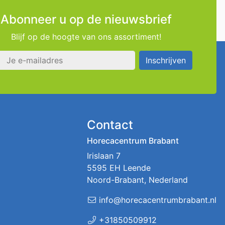
Abonneer u op de nieuwsbrief
Blijf op de hoogte van ons assortiment!
s
Inschrijven
Contact
Horecacentrum Brabant
Irislaan 7
5595 EH Leende
Noord-Brabant, Nederland
info@horecacentrumbrabant.nl
+31850509912