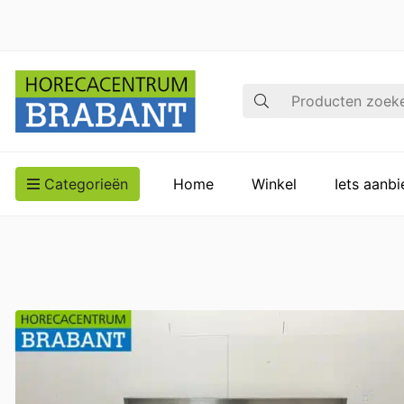
Zoek op
Categorieën
Home
Winkel
Iets aanb