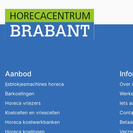
Aanbod
Inf
Ijsblokjesmachines horeca
Over 
Barkoelingen
Werke
Horeca vriezers
Iets 
Koelcellen en vriescellen
Conta
Horeca koelwerkbanken
Betaa
Horeca koelingen
Verze