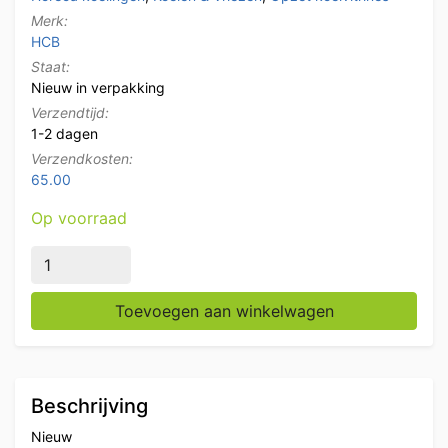
Merk:
HCB
Staat:
Nieuw in verpakking
Verzendtijd:
1-2 dagen
Verzendkosten:
65.00
Op voorraad
HCB RVS Opzetvitrine Opzet koelvitrine saladière 8 x
Toevoegen aan winkelwagen
Beschrijving
Nieuw