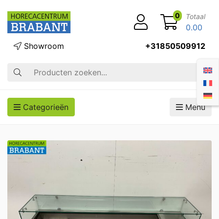
0
Totaal
0.00
Showroom
+31850509912
Zoek op
Categorieën
Menu