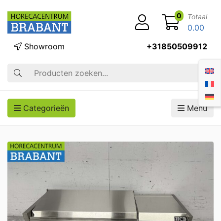
0
Totaal
0.00
Showroom
+31850509912
Zoek op
Categorieën
Menu