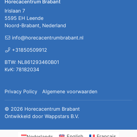
Horecacentrum Brabant
Irislaan 7
5595 EH Leende
Noord-Brabant, Nederland
info@horecacentrumbrabant.nl
+31850509912
BTW: NL861293460B01
KvK: 78182034
Privacy Policy
Algemene voorwaarden
© 2026
Horecacentrum Brabant
Ontwikkeld door
Wappstars B.V.
Nederlands
English
Français