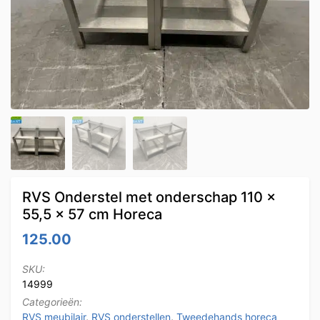
RVS Onderstel met onderschap 110 x
55,5 x 57 cm Horeca
125.00
SKU:
14999
Categorieën:
RVS meubilair
,
RVS onderstellen
,
Tweedehands horeca