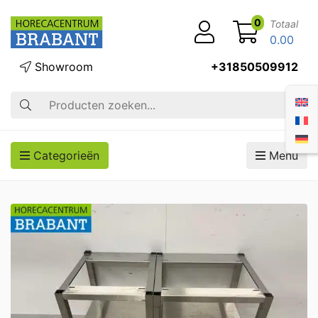
0
Totaal
0.00
Showroom
+31850509912
Zoek op
Categorieën
Menu