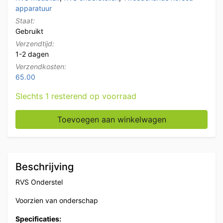
apparatuur
Staat:
Gebruikt
Verzendtijd:
1-2 dagen
Verzendkosten:
65.00
Slechts 1 resterend op voorraad
RVS Onderstel met onderschap 110 x 55,5 x 57 cm Ho
Toevoegen aan winkelwagen
Beschrijving
RVS Onderstel
Voorzien van onderschap
Specificaties: