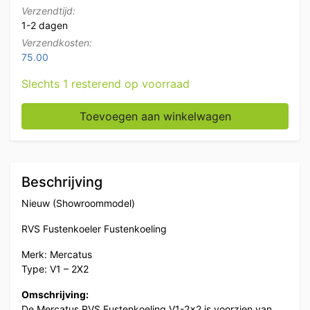
Verzendtijd:
1-2 dagen
Verzendkosten:
75.00
Slechts 1 resterend op voorraad
RVS Mercatus V1 - 2X2 Fustenkoeler Fustenkoeling 10
Toevoegen aan winkelwagen
Beschrijving
Nieuw (Showroommodel)
RVS Fustenkoeler Fustenkoeling
Merk: Mercatus
Type: V1 – 2X2
Omschrijving:
De Mercatus RVS Fustenkoeling V1-2×2 is voorzien van