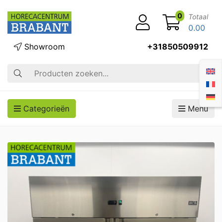
0
Totaal
0.00
Showroom
+31850509912
Zoek op
Categorieën
Menu