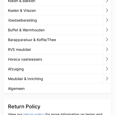
Koken & Bakken
Koelen & Vriezen
Voedselbereiding
Buffet & Warmhouden
Barapparatuur & Koffie/Thee
RVS meubilair
Horeca vaatwassers
Afzuiging
Meubilair & Inrichting
Algemeen
Return Policy
View our
return policy
for more information on terms and