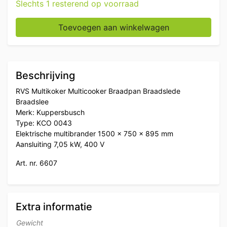
Slechts 1 resterend op voorraad
RVS Kuppersbusch Multikoker Multicooker Braadpan b
Toevoegen aan winkelwagen
Beschrijving
RVS Multikoker Multicooker Braadpan Braadslede
Braadslee
Merk: Kuppersbusch
Type: KCO 0043
Elektrische multibrander 1500 x 750 x 895 mm
Aansluiting 7,05 kW, 400 V
Art. nr. 6607
Extra informatie
Gewicht