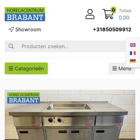
0
Totaal
0.00
Showroom
+31850509912
Zoek op
Categorieën
Menu